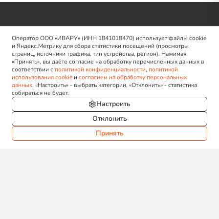
Оператор ООО «ИВАРУ» (ИНН 1841018470) использует файлы cookie
и Яндекс.Метрику для сбора статистики посещений (просмотры
страниц, источники трафика, тип устройства, регион). Нажимая
«Принять», вы даёте согласие на обработку перечисленных данных в
соответствии с
политикой конфиденциальности
,
политикой
Идеальная мебель для вашего комфорта, созданная для
использования cookie
и
согласием на обработку персональных
данных
. «Настроить» - выбрать категории, «Отклонить» - статистика
вашего счастья.
собираться не будет.
Настроить
Отклонить
Принять
Продукция
Все товары
Коллекции