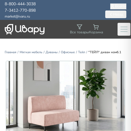
8-800-444-3038
Войти
7-3412-770-898
Назад
market@ivaru.ru
Ме
Все товары
Корзина
Главная
/
Мягкая мебель
/
Диваны
/
Офисные
/
Тейл
/
"ТЕЙЛ" диван комб.1