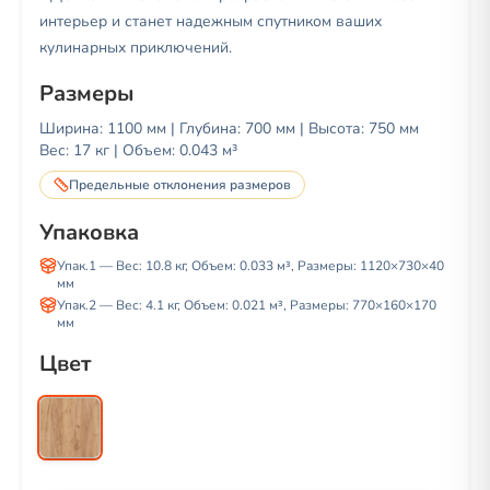
интерьер и станет надежным спутником ваших
кулинарных приключений.
Размеры
Ширина:
1100
мм | Глубина:
700
мм | Высота:
750
мм
Вес:
17
кг | Объем:
0.043 м³
Предельные отклонения размеров
Упаковка
Упак.1
— Вес:
10.8
кг, Объем:
0.033 м³
, Размеры:
1120
×
730
×
40
мм
Упак.2
— Вес:
4.1
кг, Объем:
0.021 м³
, Размеры:
770
×
160
×
170
мм
Цвет