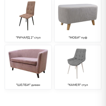
"РИЧАРД 2" стул
"МОБИ" пуф
"ШЕЛБИ" диван
"КАМЕЯ" стул