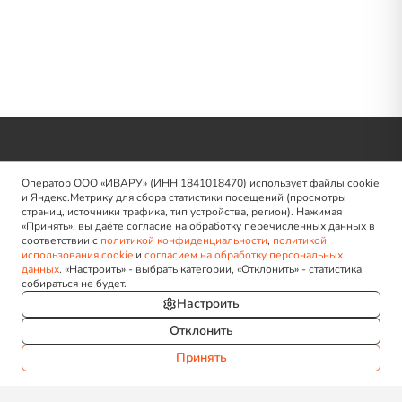
Оператор ООО «ИВАРУ» (ИНН 1841018470) использует файлы cookie
и Яндекс.Метрику для сбора статистики посещений (просмотры
страниц, источники трафика, тип устройства, регион). Нажимая
«Принять», вы даёте согласие на обработку перечисленных данных в
соответствии с
политикой конфиденциальности
,
политикой
Идеальная мебель для вашего комфорта, созданная для
использования cookie
и
согласием на обработку персональных
данных
. «Настроить» - выбрать категории, «Отклонить» - статистика
вашего счастья.
собираться не будет.
Настроить
Отклонить
Принять