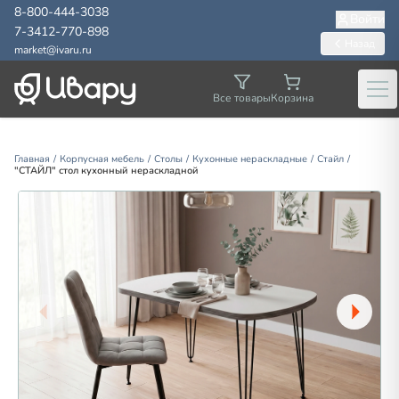
8-800-444-3038
Войти
7-3412-770-898
Назад
market@ivaru.ru
Ме
Все товары
Корзина
Главная
/
Корпусная мебель
/
Столы
/
Кухонные нераскладные
/
Стайл
/
"СТАЙЛ" стол кухонный нераскладной